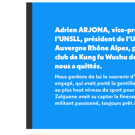
Adrien ARJONA, vice-pr
l’UNSLL, président de l’
Auvergne Rhône Alpes, p
club de Kung fu Wushu d
nous a quittés.
Nous gardons de lui le souvenir 
engagé, qui avait porté la gentill
au plus haut niveau du sport pour
Zalguene avait su capter la fines
militant passionné, toujours prêt 