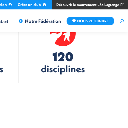
sion
Créer un club
Découvrir le mouvement Léo Lagrange
Notre Fédération
tact
NOUS REJOINDRE
Rec
:
120
s
disciplines