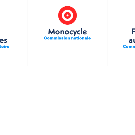
Monocycle
nes
a
Commission nationale
toire
Commi