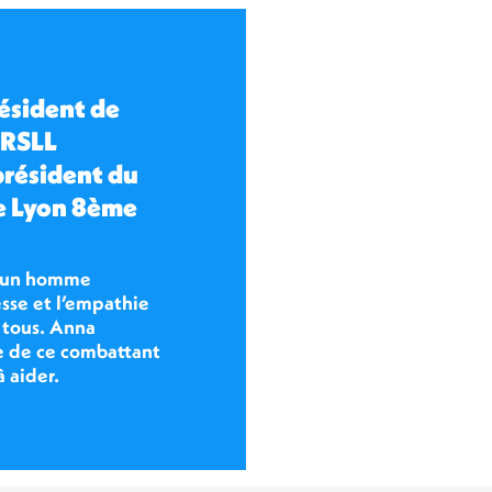
ésident de
URSLL
résident du
e Lyon 8ème
d’un homme
esse et l’empathie
 tous.
Anna
se de ce combattant
à aider.