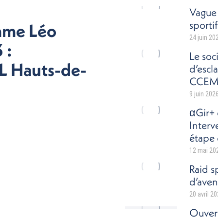
Vague 
sportif
amme Léo
24 juin 20
 :
Le soc
LL Hauts-de-
d’escl
CCEM 
9 juin 202
αGir+ 
Inter
étape 
12 mai 20
Raid s
d’aven
20 avril 2
Ouvert