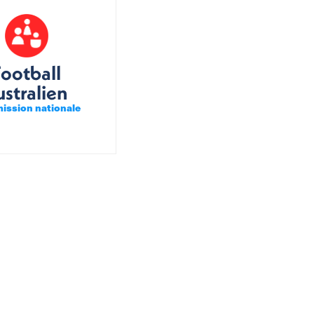
Football
ustralien
ssion nationale