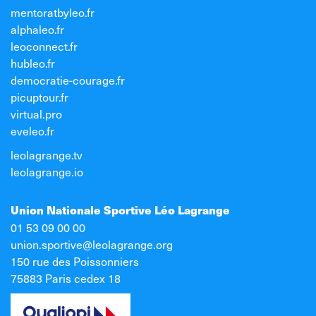
mentoratbyleo.fr
alphaleo.fr
leoconnect.fr
hubleo.fr
democratie-courage.fr
picuptour.fr
virtual.pro
eveleo.fr
leolagrange.tv
leolagrange.io
Union Nationale Sportive Léo Lagrange
01 53 09 00 00
union.sportive@leolagrange.org
150 rue des Poissonniers
75883 Paris cedex 18