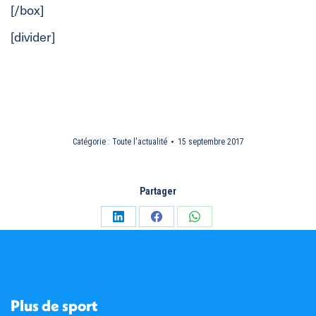
[/box]
[divider]
Catégorie :
Toute l'actualité
15 septembre 2017
Partager
Partager
Partager
Partager
sur
sur
sur
LinkedIn
Facebook
WhatsApp
Plus de sport