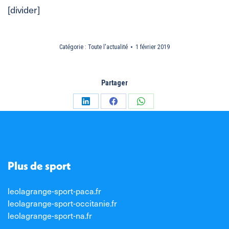
[divider]
Catégorie :
Toute l'actualité
1 février 2019
Partager
Partager
Partager
Partager
sur
sur
sur
LinkedIn
Facebook
WhatsApp
Plus de sport
leolagrange-sport-paca.fr
leolagrange-sport-occitanie.fr
leolagrange-sport-na.fr