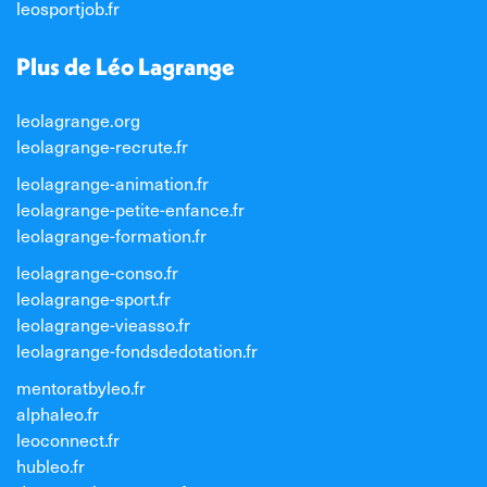
leosportjob.fr
Plus de Léo Lagrange
leolagrange.org
leolagrange-recrute.fr
leolagrange-animation.fr
leolagrange-petite-enfance.fr
leolagrange-formation.fr
leolagrange-conso.fr
leolagrange-sport.fr
leolagrange-vieasso.fr
leolagrange-fondsdedotation.fr
mentoratbyleo.fr
alphaleo.fr
leoconnect.fr
hubleo.fr