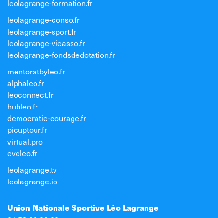
leolagrange-formation.fr
leolagrange-conso.fr
leolagrange-sport.fr
leolagrange-vieasso.fr
leolagrange-fondsdedotation.fr
mentoratbyleo.fr
alphaleo.fr
leoconnect.fr
hubleo.fr
democratie-courage.fr
picuptour.fr
virtual.pro
eveleo.fr
leolagrange.tv
leolagrange.io
Union Nationale Sportive Léo Lagrange