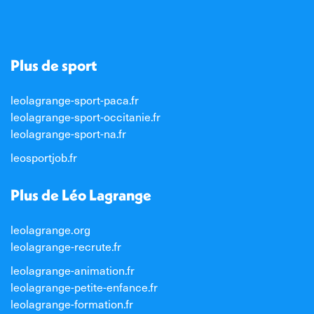
sur
sur
sur
LinkedIn
Facebook
WhatsApp
Plus de sport
leolagrange-sport-paca.fr
leolagrange-sport-occitanie.fr
leolagrange-sport-na.fr
leosportjob.fr
Plus de Léo Lagrange
leolagrange.org
leolagrange-recrute.fr
leolagrange-animation.fr
leolagrange-petite-enfance.fr
leolagrange-formation.fr