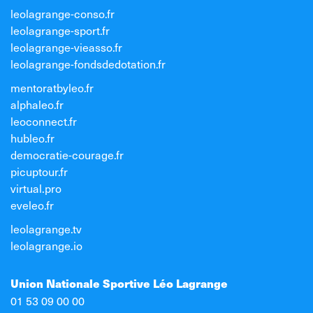
leolagrange-conso.fr
leolagrange-sport.fr
leolagrange-vieasso.fr
leolagrange-fondsdedotation.fr
mentoratbyleo.fr
alphaleo.fr
leoconnect.fr
hubleo.fr
democratie-courage.fr
picuptour.fr
virtual.pro
eveleo.fr
leolagrange.tv
leolagrange.io
Union Nationale Sportive Léo Lagrange
01 53 09 00 00