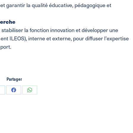
garantir la qualité éducative, pédagogique et
herche
 stabiliser la fonction innovation et développer une
nt ILEOS), interne et externe, pour diffuser l’expertise
sport.
Partager
artager
Partager
Partager
ur
sur
sur
inkedIn
Facebook
WhatsApp