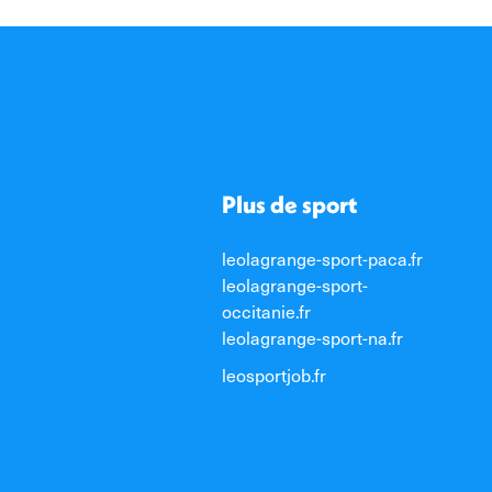
Plus de sport
leolagrange-sport-paca.fr
leolagrange-sport-
occitanie.fr
leolagrange-sport-na.fr
leosportjob.fr