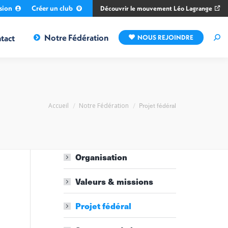
sion
Créer un club
Découvrir le mouvement Léo Lagrange
Notre Fédération
tact
NOUS REJOINDRE
Rec
:
Vous êtes ici :
Projet fédéral
Accueil
Notre Fédération
Organisation
Valeurs & missions
Projet fédéral