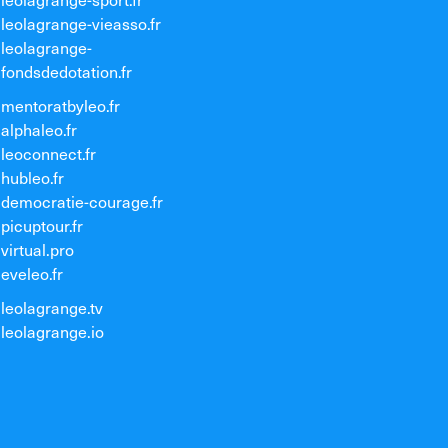
leolagrange-vieasso.fr
leolagrange-
fondsdedotation.fr
mentoratbyleo.fr
alphaleo.fr
leoconnect.fr
hubleo.fr
democratie-courage.fr
picuptour.fr
virtual.pro
eveleo.fr
leolagrange.tv
leolagrange.io