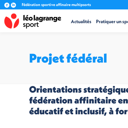
Fédération sportive affinaire multipsorts
La
La
page
page
Facebook
LinkedIn
Actualités
Pratiquer un sp
s'ouvre
s'ouvre
dans
dans
une
une
nouvelle
nouvelle
fenêtre
fenêtre
Projet fédéral
Orientations stratégiqu
fédération affinitaire e
éducatif et inclusif, à fo