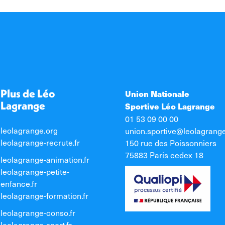
Plus de Léo
Union Nationale
Lagrange
Sportive Léo Lagrange
01 53 09 00 00
leolagrange.org
union.sportive@leolagrang
leolagrange-recrute.fr
150 rue des Poissonniers
75883 Paris cedex 18
leolagrange-animation.fr
leolagrange-petite-
enfance.fr
leolagrange-formation.fr
leolagrange-conso.fr
leolagrange-sport.fr