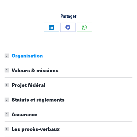
Partager
Partager
Partager
Partager
sur
sur
sur
LinkedIn
Facebook
WhatsApp
Organisation
Valeurs & missions
Projet fédéral
Statuts et règlements
Assurance
Les procès-verbaux