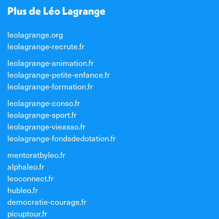
Plus de Léo Lagrange
leolagrange.org
leolagrange-recrute.fr
leolagrange-animation.fr
leolagrange-petite-enfance.fr
leolagrange-formation.fr
leolagrange-conso.fr
leolagrange-sport.fr
leolagrange-vieasso.fr
leolagrange-fondsdedotation.fr
mentoratbyleo.fr
alphaleo.fr
leoconnect.fr
hubleo.fr
democratie-courage.fr
picuptour.fr