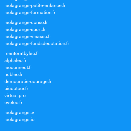
leolagrange-petite-enfance.fr
leolagrange-formation.fr
leolagrange-conso.fr
leolagrange-sport.fr
leolagrange-vieasso.fr
leolagrange-fondsdedotation.fr
mentoratbyleo.fr
alphaleo.fr
leoconnect.fr
hubleo.fr
democratie-courage.fr
picuptour.fr
virtual.pro
eveleo.fr
leolagrange.tv
leolagrange.io