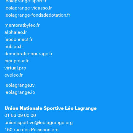
leolagrange-sport.fr
leolagrange-vieasso.fr
leolagrange-fondsdedotation.fr
mentoratbyleo.fr
alphaleo.fr
leoconnect.fr
hubleo.fr
democratie-courage.fr
picuptour.fr
virtual.pro
eveleo.fr
leolagrange.tv
leolagrange.io
Union Nationale Sportive Léo Lagrange
01 53 09 00 00
union.sportive@leolagrange.org
150 rue des Poissonniers