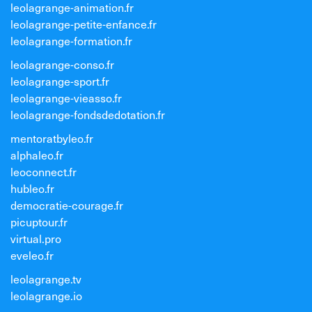
leolagrange-animation.fr
leolagrange-petite-enfance.fr
leolagrange-formation.fr
leolagrange-conso.fr
leolagrange-sport.fr
leolagrange-vieasso.fr
leolagrange-fondsdedotation.fr
mentoratbyleo.fr
alphaleo.fr
leoconnect.fr
hubleo.fr
democratie-courage.fr
picuptour.fr
virtual.pro
eveleo.fr
leolagrange.tv
leolagrange.io