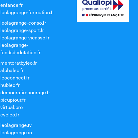
enfance.fr
leolagrange-formation.fr
leolagrange-conso.fr
leolagrange-sport.fr
leolagrange-vieasso.fr
leolagrange-
fondsdedotation.fr
mentoratbyleo.fr
alphaleo.fr
leoconnect.fr
hubleo.fr
democratie-courage.fr
picuptour.fr
virtual.pro
eveleo.fr
leolagrange.tv
leolagrange.io