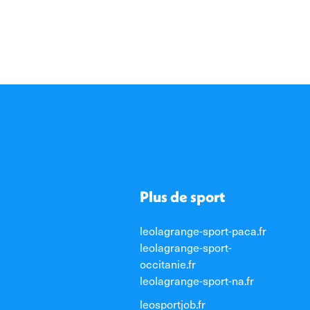
Plus de sport
leolagrange-sport-paca.fr
leolagrange-sport-
occitanie.fr
leolagrange-sport-na.fr
leosportjob.fr