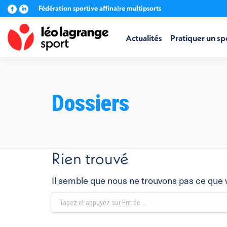
Fédération sportive affinaire multipsorts
La
La
page
page
Facebook
LinkedIn
Actualités
Pratiquer un sp
s'ouvre
s'ouvre
dans
dans
une
une
nouvelle
nouvelle
fenêtre
fenêtre
Dossiers
Rien trouvé
Il semble que nous ne trouvons pas ce que 
Recherche
: