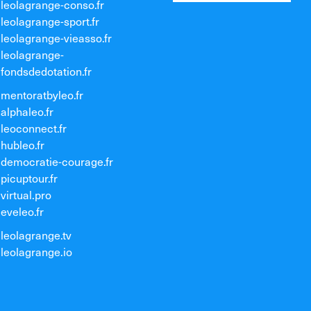
leolagrange-conso.fr
leolagrange-sport.fr
leolagrange-vieasso.fr
leolagrange-
fondsdedotation.fr
mentoratbyleo.fr
alphaleo.fr
leoconnect.fr
hubleo.fr
democratie-courage.fr
picuptour.fr
virtual.pro
eveleo.fr
leolagrange.tv
leolagrange.io