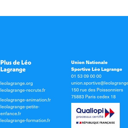
Plus de Léo
Union Nationale
Lagrange
Sportive Léo Lagrange
01 53 09 00 00
union.sportive@leolagrang
leolagrange.org
150 rue des Poissonniers
leolagrange-recrute.fr
75883 Paris cedex 18
leolagrange-animation.fr
leolagrange-petite-
enfance.fr
leolagrange-formation.fr