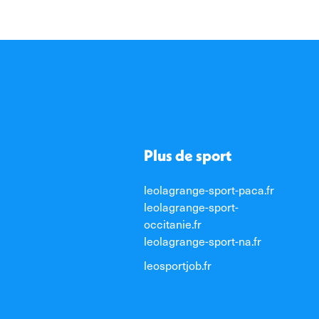
Plus de sport
leolagrange-sport-paca.fr
leolagrange-sport-
occitanie.fr
leolagrange-sport-na.fr
leosportjob.fr