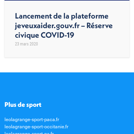
Lancement de la plateforme
jeveuxaider.gouv.fr – Réserve
civique COVID-19
23 mars 2020
Plus de sport
leolagrange-sport-paca.fr
leolagrange-sport-occitanie.fr
leolagrange-sport-na.fr