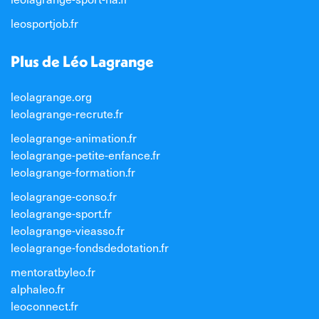
leosportjob.fr
Plus de Léo Lagrange
leolagrange.org
leolagrange-recrute.fr
leolagrange-animation.fr
leolagrange-petite-enfance.fr
leolagrange-formation.fr
leolagrange-conso.fr
leolagrange-sport.fr
leolagrange-vieasso.fr
leolagrange-fondsdedotation.fr
mentoratbyleo.fr
alphaleo.fr
leoconnect.fr