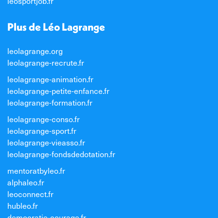
leosportjob.fr
Plus de Léo Lagrange
leolagrange.org
leolagrange-recrute.fr
leolagrange-animation.fr
leolagrange-petite-enfance.fr
leolagrange-formation.fr
leolagrange-conso.fr
leolagrange-sport.fr
leolagrange-vieasso.fr
leolagrange-fondsdedotation.fr
mentoratbyleo.fr
alphaleo.fr
leoconnect.fr
hubleo.fr
democratie-courage.fr