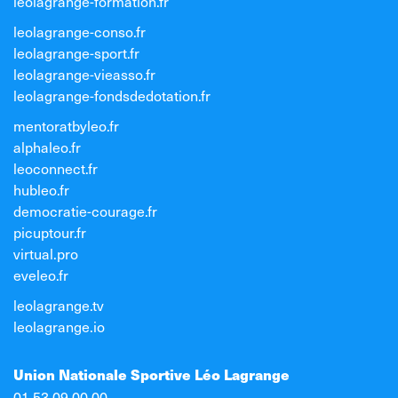
leolagrange-formation.fr
leolagrange-conso.fr
leolagrange-sport.fr
leolagrange-vieasso.fr
leolagrange-fondsdedotation.fr
mentoratbyleo.fr
alphaleo.fr
leoconnect.fr
hubleo.fr
democratie-courage.fr
picuptour.fr
virtual.pro
eveleo.fr
leolagrange.tv
leolagrange.io
Union Nationale Sportive Léo Lagrange
01 53 09 00 00