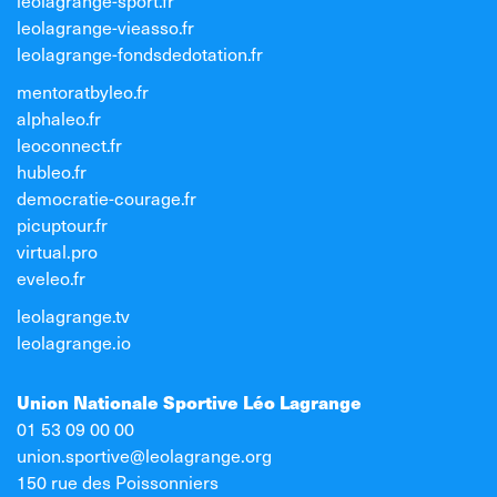
leolagrange-sport.fr
leolagrange-vieasso.fr
leolagrange-fondsdedotation.fr
mentoratbyleo.fr
alphaleo.fr
leoconnect.fr
hubleo.fr
democratie-courage.fr
picuptour.fr
virtual.pro
eveleo.fr
leolagrange.tv
leolagrange.io
Union Nationale Sportive Léo Lagrange
01 53 09 00 00
union.sportive@leolagrange.org
150 rue des Poissonniers