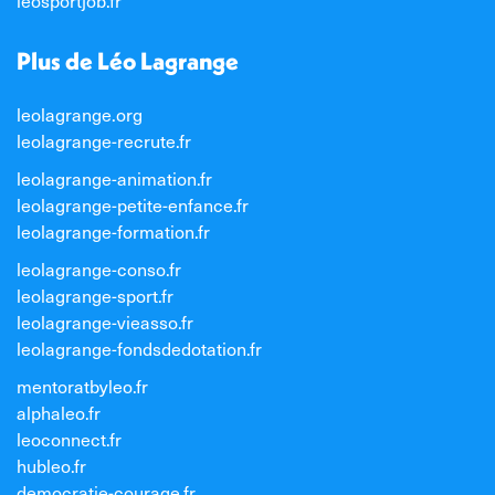
leosportjob.fr
Plus de Léo Lagrange
leolagrange.org
leolagrange-recrute.fr
leolagrange-animation.fr
leolagrange-petite-enfance.fr
leolagrange-formation.fr
leolagrange-conso.fr
leolagrange-sport.fr
leolagrange-vieasso.fr
leolagrange-fondsdedotation.fr
mentoratbyleo.fr
alphaleo.fr
leoconnect.fr
hubleo.fr
democratie-courage.fr