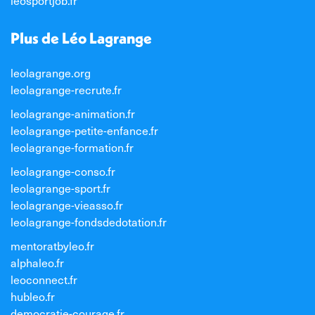
leosportjob.fr
Plus de Léo Lagrange
leolagrange.org
leolagrange-recrute.fr
leolagrange-animation.fr
leolagrange-petite-enfance.fr
leolagrange-formation.fr
leolagrange-conso.fr
leolagrange-sport.fr
leolagrange-vieasso.fr
leolagrange-fondsdedotation.fr
mentoratbyleo.fr
alphaleo.fr
leoconnect.fr
hubleo.fr
democratie-courage.fr