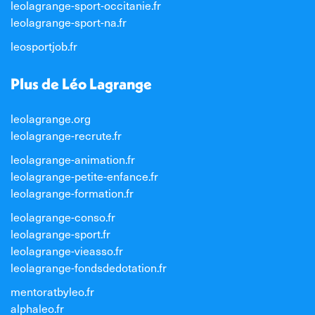
leolagrange-sport-occitanie.fr
leolagrange-sport-na.fr
leosportjob.fr
Plus de Léo Lagrange
leolagrange.org
leolagrange-recrute.fr
leolagrange-animation.fr
leolagrange-petite-enfance.fr
leolagrange-formation.fr
leolagrange-conso.fr
leolagrange-sport.fr
leolagrange-vieasso.fr
leolagrange-fondsdedotation.fr
mentoratbyleo.fr
alphaleo.fr