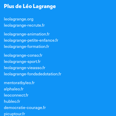
Plus de Léo Lagrange
leolagrange.org
leolagrange-recrute.fr
leolagrange-animation.fr
leolagrange-petite-enfance.fr
leolagrange-formation.fr
leolagrange-conso.fr
leolagrange-sport.fr
leolagrange-vieasso.fr
leolagrange-fondsdedotation.fr
mentoratbyleo.fr
alphaleo.fr
leoconnect.fr
hubleo.fr
democratie-courage.fr
picuptour.fr