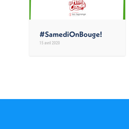
#SamediOnBouge!
15 avril 2020