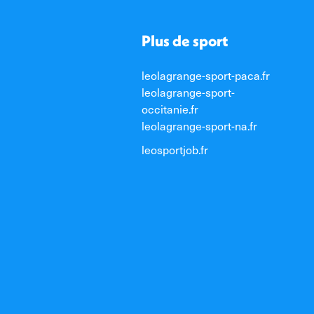
Plus de sport
leolagrange-sport-paca.fr
leolagrange-sport-
occitanie.fr
leolagrange-sport-na.fr
leosportjob.fr