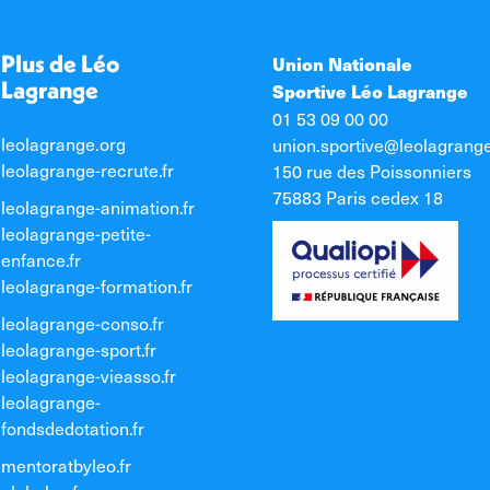
Plus de Léo
Union Nationale
Lagrange
Sportive Léo Lagrange
01 53 09 00 00
leolagrange.org
union.sportive@leolagrang
leolagrange-recrute.fr
150 rue des Poissonniers
75883 Paris cedex 18
leolagrange-animation.fr
leolagrange-petite-
enfance.fr
leolagrange-formation.fr
leolagrange-conso.fr
leolagrange-sport.fr
leolagrange-vieasso.fr
leolagrange-
fondsdedotation.fr
mentoratbyleo.fr