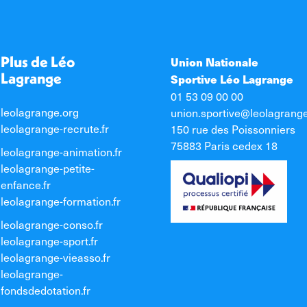
Plus de Léo
Union Nationale
Lagrange
Sportive Léo Lagrange
01 53 09 00 00
leolagrange.org
union.sportive@leolagrang
leolagrange-recrute.fr
150 rue des Poissonniers
75883 Paris cedex 18
leolagrange-animation.fr
leolagrange-petite-
enfance.fr
leolagrange-formation.fr
leolagrange-conso.fr
leolagrange-sport.fr
leolagrange-vieasso.fr
leolagrange-
fondsdedotation.fr