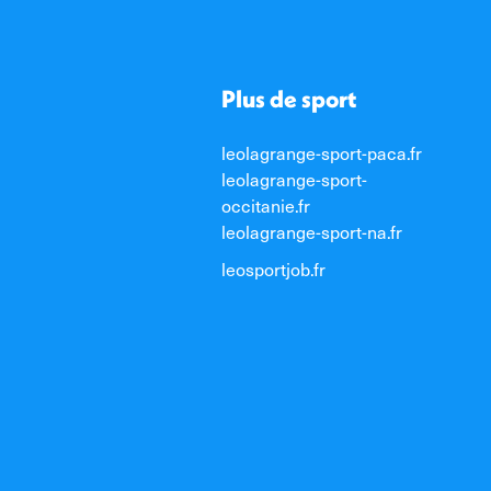
Plus de sport
leolagrange-sport-paca.fr
leolagrange-sport-
occitanie.fr
leolagrange-sport-na.fr
leosportjob.fr