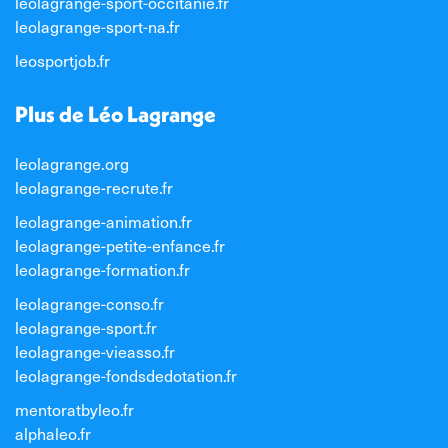
leolagrange-sport-occitanie.fr
leolagrange-sport-na.fr
leosportjob.fr
Plus de Léo Lagrange
leolagrange.org
leolagrange-recrute.fr
leolagrange-animation.fr
leolagrange-petite-enfance.fr
leolagrange-formation.fr
leolagrange-conso.fr
leolagrange-sport.fr
leolagrange-vieasso.fr
leolagrange-fondsdedotation.fr
mentoratbyleo.fr
alphaleo.fr