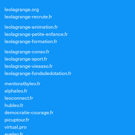
leolagrange.org
leolagrange-recrute.fr
leolagrange-animation.fr
leolagrange-petite-enfance.fr
leolagrange-formation.fr
leolagrange-conso.fr
leolagrange-sport.fr
leolagrange-vieasso.fr
leolagrange-fondsdedotation.fr
mentoratbyleo.fr
alphaleo.fr
leoconnect.fr
hubleo.fr
democratie-courage.fr
picuptour.fr
virtual.pro
eveleo.fr