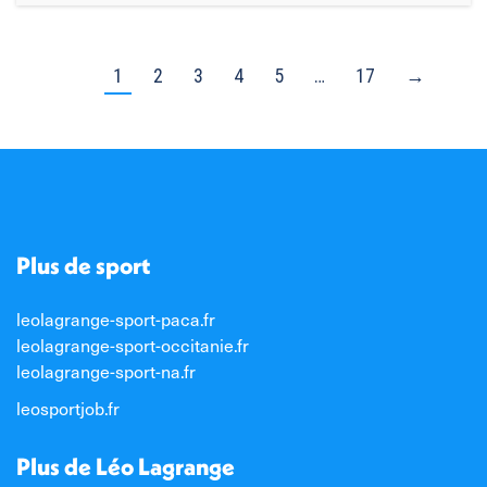
1
2
3
4
5
…
17
→
Plus de sport
leolagrange-sport-paca.fr
leolagrange-sport-occitanie.fr
leolagrange-sport-na.fr
leosportjob.fr
Plus de Léo Lagrange