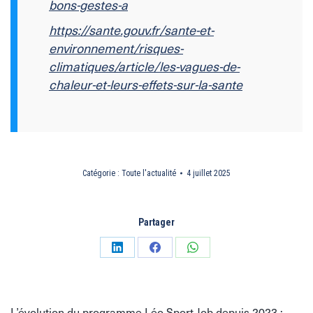
bons-gestes-a
https://sante.gouv.fr/sante-et-
environnement/risques-
climatiques/article/les-vagues-de-
chaleur-et-leurs-effets-sur-la-sante
Catégorie :
Toute l'actualité
4 juillet 2025
Partager
Partager
Partager
Partager
sur
sur
sur
LinkedIn
Facebook
WhatsApp
L’évolution du programme Léo Sport Job depuis 2023 :