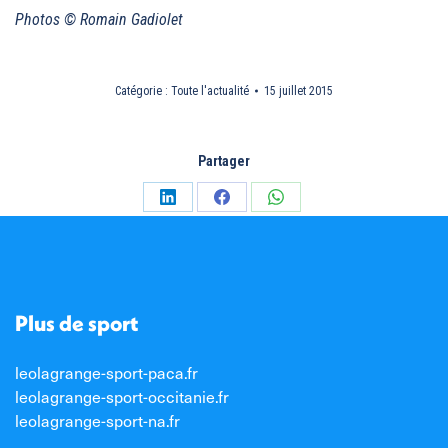
Photos © Romain Gadiolet
Catégorie :
Toute l'actualité
15 juillet 2015
Partager
Partager
Partager
Partager
sur
sur
sur
LinkedIn
Facebook
WhatsApp
Plus de sport
leolagrange-sport-paca.fr
leolagrange-sport-occitanie.fr
leolagrange-sport-na.fr