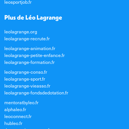
leosportjob.fr
Plus de Léo Lagrange
leolagrange.org
leolagrange-recrute.fr
leolagrange-animation.fr
leolagrange-petite-enfance.fr
leolagrange-formation.fr
leolagrange-conso.fr
leolagrange-sport.fr
leolagrange-vieasso.fr
leolagrange-fondsdedotation.fr
mentoratbyleo.fr
alphaleo.fr
leoconnect.fr
hubleo.fr