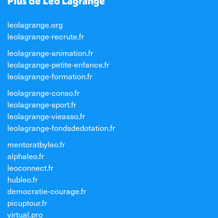
Plus de Léo Lagrange
leolagrange.org
leolagrange-recrute.fr
leolagrange-animation.fr
leolagrange-petite-enfance.fr
leolagrange-formation.fr
leolagrange-conso.fr
leolagrange-sport.fr
leolagrange-vieasso.fr
leolagrange-fondsdedotation.fr
mentoratbyleo.fr
alphaleo.fr
leoconnect.fr
hubleo.fr
democratie-courage.fr
picuptour.fr
virtual.pro