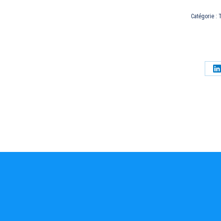
Catégorie :
T
P
s
L