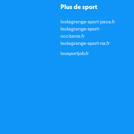
Plus de sport
leolagrange-sport-paca.fr
leolagrange-sport-
occitanie.fr
leolagrange-sport-na.fr
leosportjob.fr