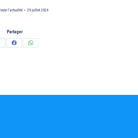
oute l'actualité
29 juillet 2024
Partager
artager
Partager
Partager
ur
sur
sur
inkedIn
Facebook
WhatsApp