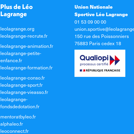
Plus de Léo
Union Nationale
Lagrange
Sportive Léo Lagrange
01 53 09 00 00
leolagrange.org
union.sportive@leolagrang
leolagrange-recrute.fr
150 rue des Poissonniers
75883 Paris cedex 18
leolagrange-animation.fr
leolagrange-petite-
enfance.fr
leolagrange-formation.fr
leolagrange-conso.fr
leolagrange-sport.fr
leolagrange-vieasso.fr
leolagrange-
fondsdedotation.fr
mentoratbyleo.fr
alphaleo.fr
leoconnect.fr