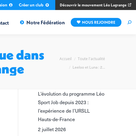
sion
Créer un club
Découvrir le mouvement Léo Lagrange
Notre Fédération
tact
NOUS REJOINDRE
Rec
:
que dans
Vous êtes ici :
Accueil
Toute l'actualité
range
Leeloo et Luna : 2…
L’évolution du programme Léo
Sport Job depuis 2023 :
l’expérience de l’URSLL
Hauts-de-France
2 juillet 2026