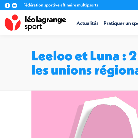
Fédération sportive affinaire multipsorts
La
La
page
page
Facebook
LinkedIn
Actualités
Pratiquer un sp
s'ouvre
s'ouvre
dans
dans
une
une
nouvelle
nouvelle
fenêtre
fenêtre
Leeloo et Luna : 2
les unions région