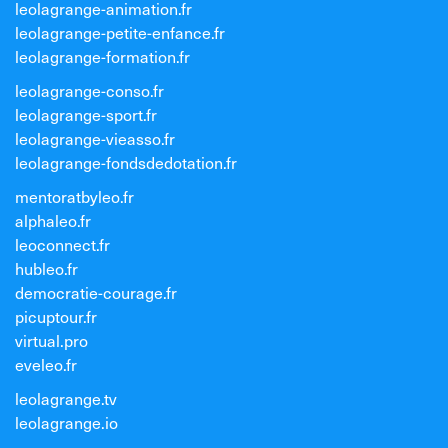
leolagrange-animation.fr
leolagrange-petite-enfance.fr
leolagrange-formation.fr
leolagrange-conso.fr
leolagrange-sport.fr
leolagrange-vieasso.fr
leolagrange-fondsdedotation.fr
mentoratbyleo.fr
alphaleo.fr
leoconnect.fr
hubleo.fr
democratie-courage.fr
picuptour.fr
virtual.pro
eveleo.fr
leolagrange.tv
leolagrange.io