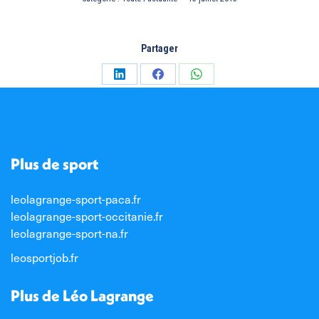
Partager
Partager
Partager
Partager
sur
sur
sur
LinkedIn
Facebook
WhatsApp
Plus de sport
leolagrange-sport-paca.fr
leolagrange-sport-occitanie.fr
leolagrange-sport-na.fr
leosportjob.fr
Plus de Léo Lagrange