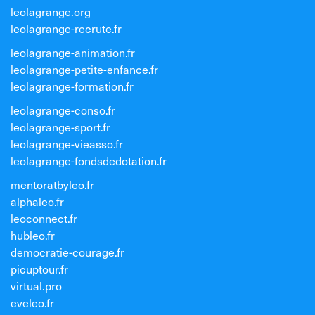
leolagrange.org
leolagrange-recrute.fr
leolagrange-animation.fr
leolagrange-petite-enfance.fr
leolagrange-formation.fr
leolagrange-conso.fr
leolagrange-sport.fr
leolagrange-vieasso.fr
leolagrange-fondsdedotation.fr
mentoratbyleo.fr
alphaleo.fr
leoconnect.fr
hubleo.fr
democratie-courage.fr
picuptour.fr
virtual.pro
eveleo.fr