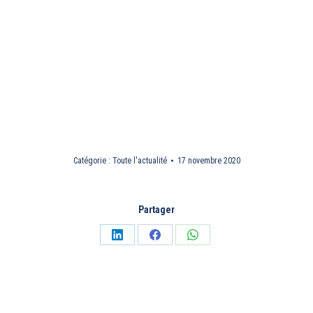
Catégorie :
Toute l'actualité
17 novembre 2020
Partager
Partager
Partager
Partager
sur
sur
sur
LinkedIn
Facebook
WhatsApp