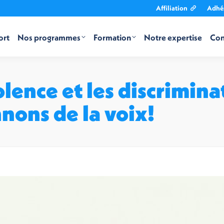
Affiliation
Adhé
ort
Nos programmes
Formation
Notre expertise
Con
olence et les discrimina
nnons de la voix!