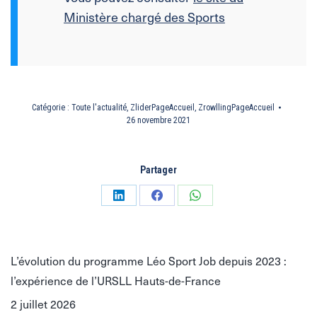
Ministère chargé des Sports
Catégorie :
Toute l'actualité
,
ZliderPageAccueil
,
ZrowllingPageAccueil
26 novembre 2021
Partager
Partager
Partager
Partager
sur
sur
sur
LinkedIn
Facebook
WhatsApp
L’évolution du programme Léo Sport Job depuis 2023 :
l’expérience de l’URSLL Hauts-de-France
2 juillet 2026