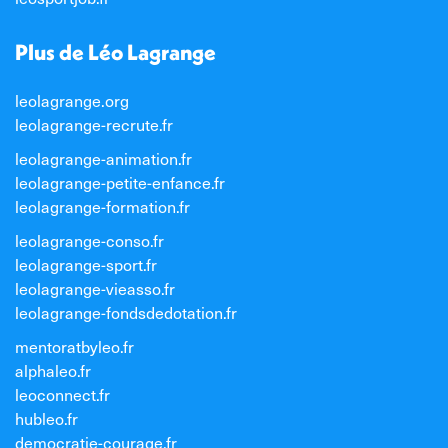
Plus de Léo Lagrange
leolagrange.org
leolagrange-recrute.fr
leolagrange-animation.fr
leolagrange-petite-enfance.fr
leolagrange-formation.fr
leolagrange-conso.fr
leolagrange-sport.fr
leolagrange-vieasso.fr
leolagrange-fondsdedotation.fr
mentoratbyleo.fr
alphaleo.fr
leoconnect.fr
hubleo.fr
democratie-courage.fr