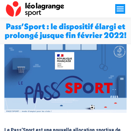
Pass’Sport : le dispositif élargi et
prolongé jusque fin février 2022!
Vous êtes ici :
Le Pass’Sport est une nouvelle allocation sportive de