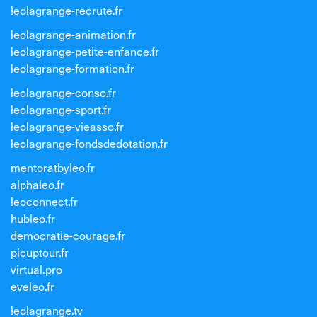
leolagrange-recrute.fr
leolagrange-animation.fr
leolagrange-petite-enfance.fr
leolagrange-formation.fr
leolagrange-conso.fr
leolagrange-sport.fr
leolagrange-vieasso.fr
leolagrange-fondsdedotation.fr
mentoratbyleo.fr
alphaleo.fr
leoconnect.fr
hubleo.fr
democratie-courage.fr
picuptour.fr
virtual.pro
eveleo.fr
leolagrange.tv