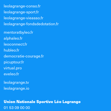
leolagrange-conso.fr
leolagrange-sport.fr
leolagrange-vieasso.fr
leolagrange-fondsdedotation.fr
mentoratbyleo.fr
alphaleo.fr
leoconnect.fr
hubleo.fr
democratie-courage.fr
picuptour.fr
virtual.pro
eveleo.fr
leolagrange.tv
leolagrange.io
Union Nationale Sportive Léo Lagrange
01 53 09 00 00