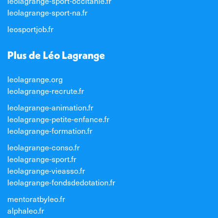
leolagrange-sport-occitanie.fr
leolagrange-sport-na.fr
leosportjob.fr
Plus de Léo Lagrange
leolagrange.org
leolagrange-recrute.fr
leolagrange-animation.fr
leolagrange-petite-enfance.fr
leolagrange-formation.fr
leolagrange-conso.fr
leolagrange-sport.fr
leolagrange-vieasso.fr
leolagrange-fondsdedotation.fr
mentoratbyleo.fr
alphaleo.fr