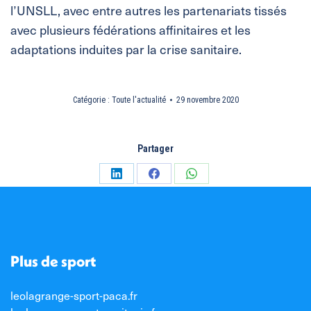
l’UNSLL, avec entre autres les partenariats tissés
avec plusieurs fédérations affinitaires et les
adaptations induites par la crise sanitaire.
Catégorie :
Toute l'actualité
29 novembre 2020
Partager
Partager
Partager
Partager
sur
sur
sur
LinkedIn
Facebook
WhatsApp
Plus de sport
leolagrange-sport-paca.fr