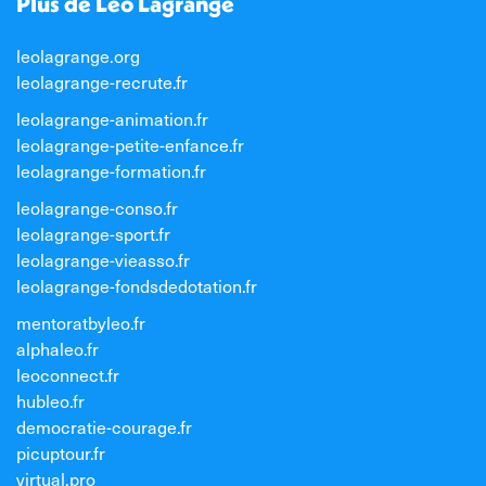
Plus de Léo Lagrange
leolagrange.org
leolagrange-recrute.fr
leolagrange-animation.fr
leolagrange-petite-enfance.fr
leolagrange-formation.fr
leolagrange-conso.fr
leolagrange-sport.fr
leolagrange-vieasso.fr
leolagrange-fondsdedotation.fr
mentoratbyleo.fr
alphaleo.fr
leoconnect.fr
hubleo.fr
democratie-courage.fr
picuptour.fr
virtual.pro