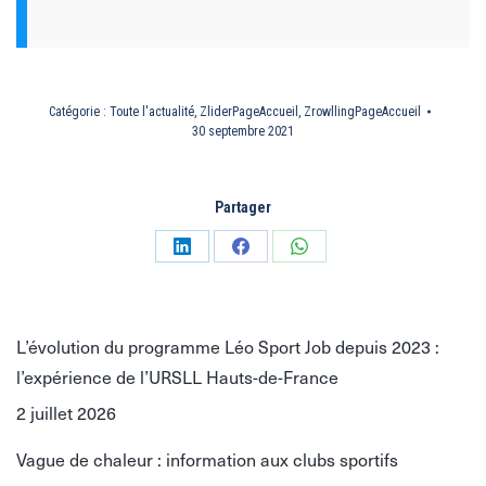
Catégorie :
Toute l'actualité
,
ZliderPageAccueil
,
ZrowllingPageAccueil
30 septembre 2021
Partager
Partager
Partager
Partager
sur
sur
sur
LinkedIn
Facebook
WhatsApp
L’évolution du programme Léo Sport Job depuis 2023 :
l’expérience de l’URSLL Hauts-de-France
2 juillet 2026
Vague de chaleur : information aux clubs sportifs