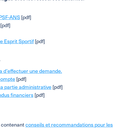
 PSF-ANS
[pdf]
[pdf]
 Esprit Sportif
[pdf]
o
a d’effectuer une demand
e.
compte
[pdf]
a partie administrative
[pdf]
dus financiers
[pdf]
 contenant
conseils et recommandations pour les