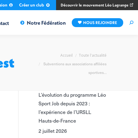
sion
Créer un club
Découvrir le mouvement Léo Lagrange
Notre Fédération
tact
NOUS REJOINDRE
Rec
:
Vous êtes ici :
Accueil
Toute l'actualité
est
Subventions aux associations affiliées
sportives…
L’évolution du programme Léo
Sport Job depuis 2023 :
l’expérience de l’URSLL
Hauts-de-France
2 juillet 2026