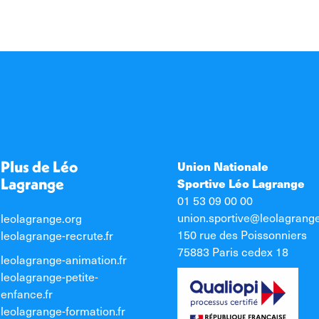
Plus de Léo
Union Nationale
Lagrange
Sportive Léo Lagrange
01 53 09 00 00
union.sportive@leolagrang
leolagrange.org
150 rue des Poissonniers
leolagrange-recrute.fr
75883 Paris cedex 18
leolagrange-animation.fr
leolagrange-petite-
enfance.fr
leolagrange-formation.fr