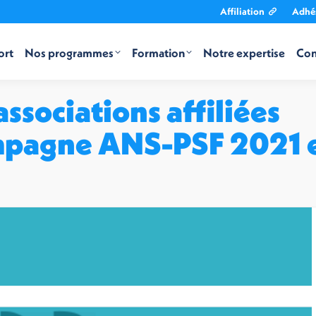
Affiliation
Adhé
ort
Nos programmes
Formation
Notre expertise
Con
ssociations affiliées
ampagne ANS-PSF 2021 