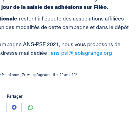
 jour de la saisie des adhésions sur Filéo.
tionale
restent à l’écoute des associations affiliées
on des modalités de cette campagne et dans le dépôt
a campagne ANS-PSF 2021, nous vous proposons de
adresse mail dédiée :
ans-psf@leolagrange.org
erPageAccueil
,
ZrowllingPageAccueil
29 avril 2021
Partager
artager
Partager
Partager
ur
sur
sur
inkedIn
Facebook
WhatsApp