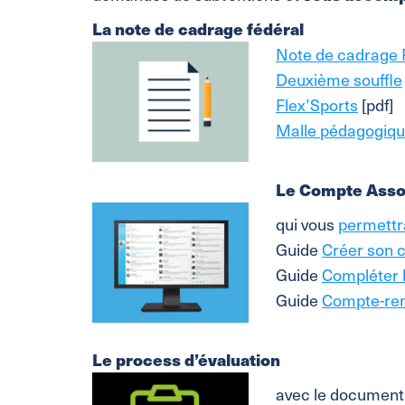
La note de cadrage fédéral
Note de cadrage
Deuxième souffle
Flex’Sports
[pdf]
Malle pédagogique
Le Compte Ass
qui vous
permettr
Guide
Créer son 
Guide
Compléter l
Guide
Compte-ren
Le process d’évaluation
avec le document