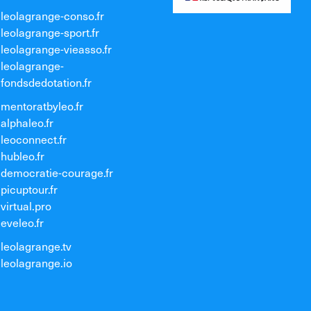
leolagrange-conso.fr
leolagrange-sport.fr
leolagrange-vieasso.fr
leolagrange-
fondsdedotation.fr
mentoratbyleo.fr
alphaleo.fr
leoconnect.fr
hubleo.fr
democratie-courage.fr
picuptour.fr
virtual.pro
eveleo.fr
leolagrange.tv
leolagrange.io