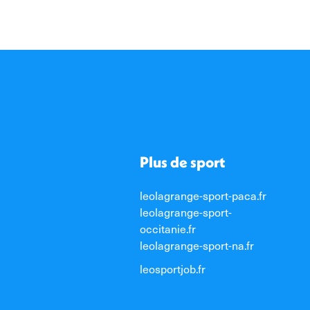
Plus de sport
leolagrange-sport-paca.fr
leolagrange-sport-
occitanie.fr
leolagrange-sport-na.fr
leosportjob.fr