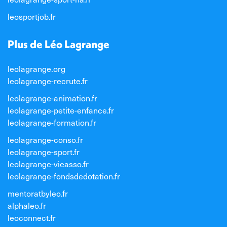
leosportjob.fr
Plus de Léo Lagrange
leolagrange.org
leolagrange-recrute.fr
leolagrange-animation.fr
leolagrange-petite-enfance.fr
leolagrange-formation.fr
leolagrange-conso.fr
leolagrange-sport.fr
leolagrange-vieasso.fr
leolagrange-fondsdedotation.fr
mentoratbyleo.fr
alphaleo.fr
leoconnect.fr