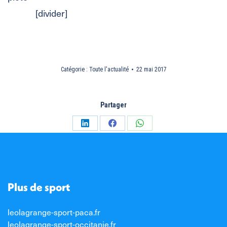
[divider]
Catégorie :
Toute l'actualité
22 mai 2017
Partager
Partager
Partager
Partager
sur
sur
sur
LinkedIn
Facebook
WhatsApp
Plus de sport
leolagrange-sport-paca.fr
leolagrange-sport-occitanie.fr