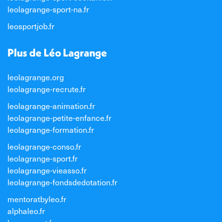
leolagrange-sport-na.fr
leosportjob.fr
Plus de Léo Lagrange
leolagrange.org
leolagrange-recrute.fr
leolagrange-animation.fr
leolagrange-petite-enfance.fr
leolagrange-formation.fr
leolagrange-conso.fr
leolagrange-sport.fr
leolagrange-vieasso.fr
leolagrange-fondsdedotation.fr
mentoratbyleo.fr
alphaleo.fr