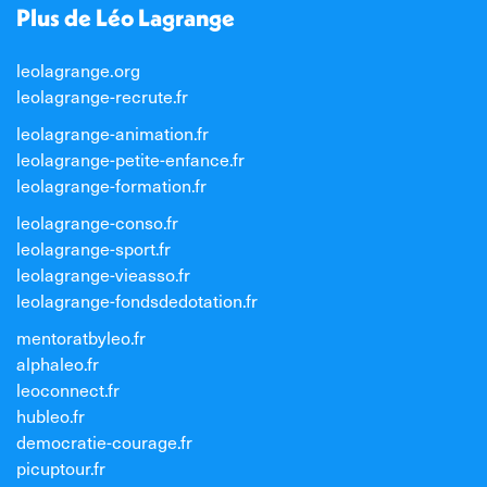
Plus de Léo Lagrange
leolagrange.org
leolagrange-recrute.fr
leolagrange-animation.fr
leolagrange-petite-enfance.fr
leolagrange-formation.fr
leolagrange-conso.fr
leolagrange-sport.fr
leolagrange-vieasso.fr
leolagrange-fondsdedotation.fr
mentoratbyleo.fr
alphaleo.fr
leoconnect.fr
hubleo.fr
democratie-courage.fr
picuptour.fr