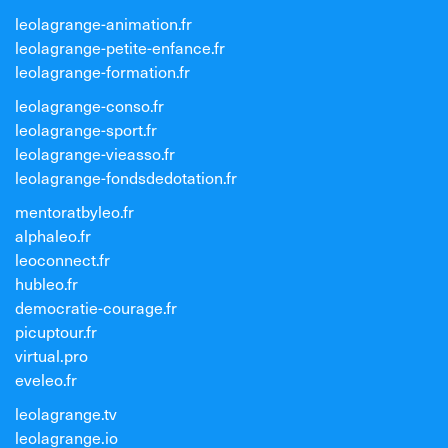
leolagrange-animation.fr
leolagrange-petite-enfance.fr
leolagrange-formation.fr
leolagrange-conso.fr
leolagrange-sport.fr
leolagrange-vieasso.fr
leolagrange-fondsdedotation.fr
mentoratbyleo.fr
alphaleo.fr
leoconnect.fr
hubleo.fr
democratie-courage.fr
picuptour.fr
virtual.pro
eveleo.fr
leolagrange.tv
leolagrange.io