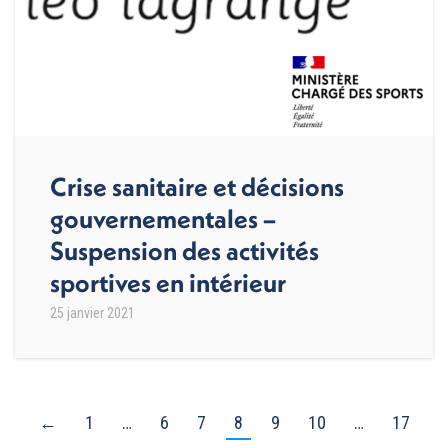
Crise sanitaire et décisions
gouvernementales –
Suspension des activités
sportives en intérieur
25 janvier 2021
←
1
…
6
7
8
9
10
…
17