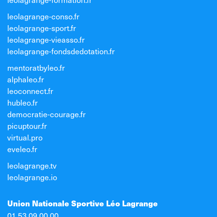
leolagrange-conso.fr
leolagrange-sport.fr
leolagrange-vieasso.fr
leolagrange-fondsdedotation.fr
mentoratbyleo.fr
alphaleo.fr
leoconnect.fr
hubleo.fr
democratie-courage.fr
picuptour.fr
virtual.pro
eveleo.fr
leolagrange.tv
leolagrange.io
Union Nationale Sportive Léo Lagrange
01 53 09 00 00