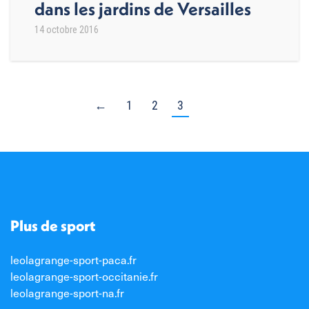
dans les jardins de Versailles
14 octobre 2016
←
1
2
3
Plus de sport
leolagrange-sport-paca.fr
leolagrange-sport-occitanie.fr
leolagrange-sport-na.fr