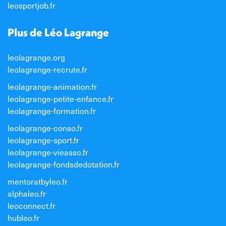
leosportjob.fr
Plus de Léo Lagrange
leolagrange.org
leolagrange-recrute.fr
leolagrange-animation.fr
leolagrange-petite-enfance.fr
leolagrange-formation.fr
leolagrange-conso.fr
leolagrange-sport.fr
leolagrange-vieasso.fr
leolagrange-fondsdedotation.fr
mentoratbyleo.fr
alphaleo.fr
leoconnect.fr
hubleo.fr