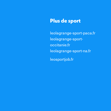
Plus de sport
leolagrange-sport-paca.fr
leolagrange-sport-
occitanie.fr
leolagrange-sport-na.fr
leosportjob.fr