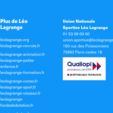
Plus de Léo
Union Nationale
Lagrange
Sportive Léo Lagrange
01 53 09 00 00
leolagrange.org
union.sportive@leolagrang
leolagrange-recrute.fr
150 rue des Poissonniers
75883 Paris cedex 18
leolagrange-animation.fr
leolagrange-petite-
enfance.fr
leolagrange-formation.fr
leolagrange-conso.fr
leolagrange-sport.fr
leolagrange-vieasso.fr
leolagrange-
fondsdedotation.fr