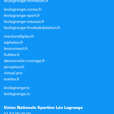
leolagrange-formation.fr
leolagrange-conso.fr
leolagrange-sport.fr
leolagrange-vieasso.fr
leolagrange-fondsdedotation.fr
mentoratbyleo.fr
alphaleo.fr
leoconnect.fr
hubleo.fr
democratie-courage.fr
picuptour.fr
virtual.pro
eveleo.fr
leolagrange.tv
leolagrange.io
Union Nationale Sportive Léo Lagrange
01 53 09 00 00